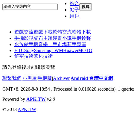
綜合
搜尋
帖子
用戶
遊戲交流
遊戲下載
軟體交流
軟體下載
手機影視
桌布主題
漫畫小說
手機鈴聲
水族館
手機音樂
二手市場
新手專區
HTC
Sony
Samsung
TWM
Huawei
MOTO
解密技術
繁化技術
請先登錄後才能繼續瀏覽
聯繫我們
|
小黑屋
|
手機版
|
Archiver
|
Android 台灣中文網
GMT+8, 2026-8-8 18:54
, Processed in 0.016820 second(s), 1 quer
Powered by
APK.TW
v2.0
© 2013
APK.TW