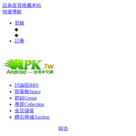
設為首頁
收藏本站
快捷導航
登錄
◆
◆
註冊
討論區
BBS
部落格
Space
群組
Group
專題
Collection
金豆儲值
鑽石商城
Auction
綜合