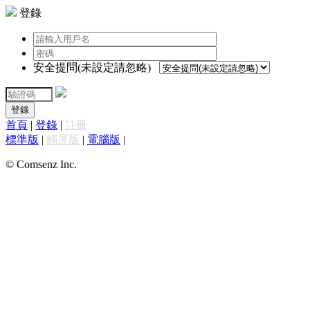
登錄
安全提問(未設定請忽略)
登錄
首頁
|
登錄
|
註冊
標準版
|
觸屏版
|
電腦版
|
© Comsenz Inc.