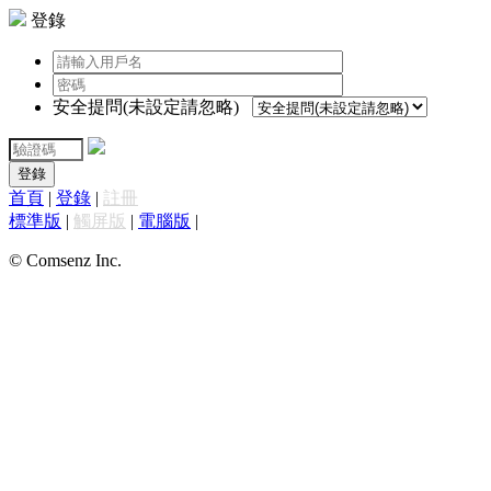
登錄
安全提問(未設定請忽略)
登錄
首頁
|
登錄
|
註冊
標準版
|
觸屏版
|
電腦版
|
© Comsenz Inc.