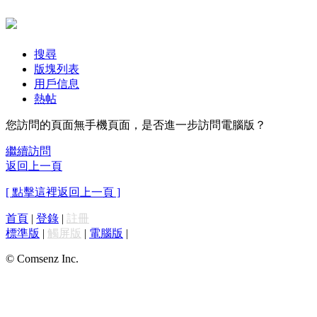
搜尋
版塊列表
用戶信息
熱帖
您訪問的頁面無手機頁面，是否進一步訪問電腦版？
繼續訪問
返回上一頁
[ 點擊這裡返回上一頁 ]
首頁
|
登錄
|
註冊
標準版
|
觸屏版
|
電腦版
|
© Comsenz Inc.