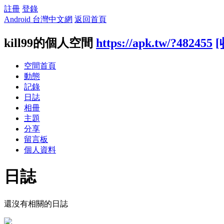
註冊
登錄
Android 台灣中文網
返回首頁
kill99的個人空間
https://apk.tw/?482455
[
空間首頁
動態
記錄
日誌
相冊
主題
分享
留言板
個人資料
日誌
還沒有相關的日誌