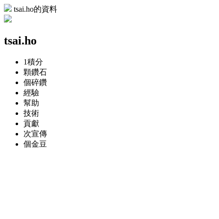
tsai.ho的資料
tsai.ho
1
積分
顆
鑽石
個
碎鑽
經驗
幫助
技術
貢獻
次
宣傳
個
金豆