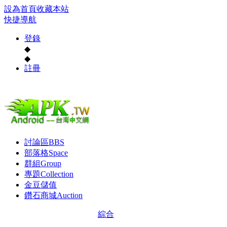
設為首頁
收藏本站
快捷導航
登錄
◆
◆
註冊
討論區
BBS
部落格
Space
群組
Group
專題
Collection
金豆儲值
鑽石商城
Auction
綜合