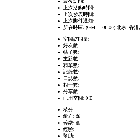
最後訪問:
上次活動時間:
上次發表時間:
上次郵件通知:
所在時區: (GMT +08:00) 北京, 香
空間訪問量:
好友數:
帖子數:
主題數:
精華數:
記錄數:
日誌數:
相冊數:
分享數:
已用空間: 0 B
積分: 1
鑽石: 顆
碎鑽: 個
經驗:
幫助: