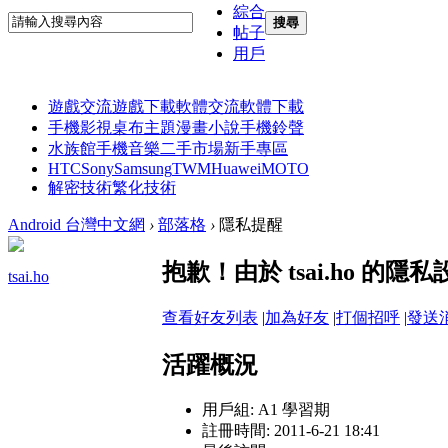
綜合
搜尋
帖子
用戶
遊戲交流
遊戲下載
軟體交流
軟體下載
手機影視
桌布主題
漫畫小說
手機鈴聲
水族館
手機音樂
二手市場
新手專區
HTC
Sony
Samsung
TWM
Huawei
MOTO
解密技術
繁化技術
Android 台灣中文網
›
部落格
›
隱私提醒
抱歉！由於 tsai.ho 
tsai.ho
查看好友列表
|
加為好友
|
打個招呼
|
發送
活躍概況
用戶組:
A1 學習期
註冊時間: 2011-6-21 18:41