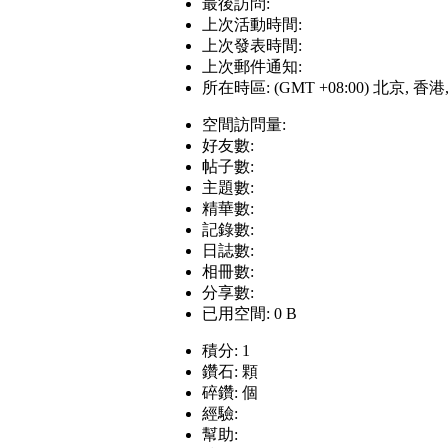
最後訪問:
上次活動時間:
上次發表時間:
上次郵件通知:
所在時區: (GMT +08:00) 北京, 香
空間訪問量:
好友數:
帖子數:
主題數:
精華數:
記錄數:
日誌數:
相冊數:
分享數:
已用空間: 0 B
積分: 1
鑽石: 顆
碎鑽: 個
經驗:
幫助: