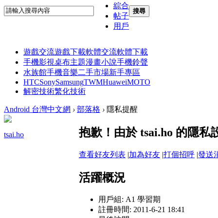
綜合
搜尋
帖子
用戶
遊戲交流
遊戲下載
軟體交流
軟體下載
手機影視
桌布主題
漫畫小說
手機鈴聲
水族館
手機音樂
二手市場
新手專區
HTC
Sony
Samsung
TWM
Huawei
MOTO
解密技術
繁化技術
Android 台灣中文網
›
部落格
›
隱私提醒
抱歉！由於 tsai.ho 
tsai.ho
查看好友列表
|
加為好友
|
打個招呼
|
發送
活躍概況
用戶組:
A1 學習期
註冊時間: 2011-6-21 18:41