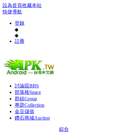
設為首頁
收藏本站
快捷導航
登錄
◆
◆
註冊
討論區
BBS
部落格
Space
群組
Group
專題
Collection
金豆儲值
鑽石商城
Auction
綜合