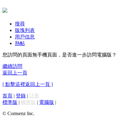
搜尋
版塊列表
用戶信息
熱帖
您訪問的頁面無手機頁面，是否進一步訪問電腦版？
繼續訪問
返回上一頁
[ 點擊這裡返回上一頁 ]
首頁
|
登錄
|
註冊
標準版
|
觸屏版
|
電腦版
|
© Comsenz Inc.