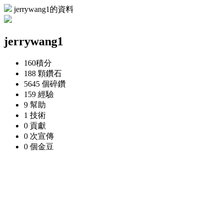
jerrywang1的資料
jerrywang1
160
積分
188 顆
鑽石
5645 個
碎鑽
159
經驗
9
幫助
1
技術
0
貢獻
0 次
宣傳
0 個
金豆