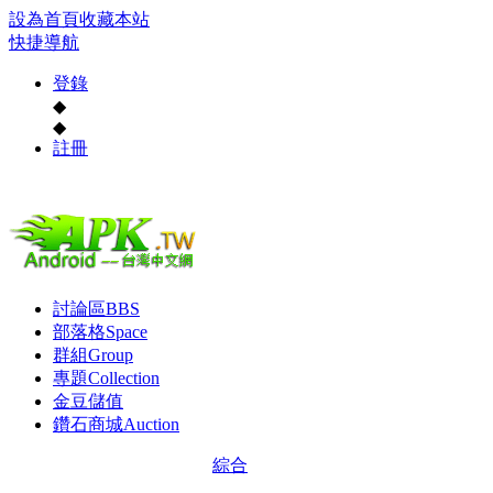
設為首頁
收藏本站
快捷導航
登錄
◆
◆
註冊
討論區
BBS
部落格
Space
群組
Group
專題
Collection
金豆儲值
鑽石商城
Auction
綜合