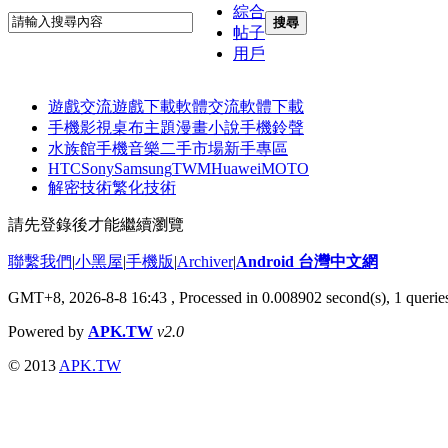
綜合
搜尋
帖子
用戶
遊戲交流
遊戲下載
軟體交流
軟體下載
手機影視
桌布主題
漫畫小說
手機鈴聲
水族館
手機音樂
二手市場
新手專區
HTC
Sony
Samsung
TWM
Huawei
MOTO
解密技術
繁化技術
請先登錄後才能繼續瀏覽
聯繫我們
|
小黑屋
|
手機版
|
Archiver
|
Android 台灣中文網
GMT+8, 2026-8-8 16:43
, Processed in 0.008902 second(s), 1 quer
Powered by
APK.TW
v2.0
© 2013
APK.TW