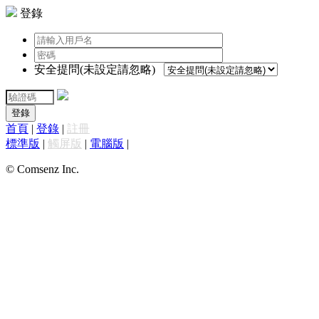
登錄
安全提問(未設定請忽略)
登錄
首頁
|
登錄
|
註冊
標準版
|
觸屏版
|
電腦版
|
© Comsenz Inc.