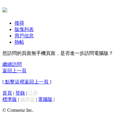
搜尋
版塊列表
用戶信息
熱帖
您訪問的頁面無手機頁面，是否進一步訪問電腦版？
繼續訪問
返回上一頁
[ 點擊這裡返回上一頁 ]
首頁
|
登錄
|
註冊
標準版
|
觸屏版
|
電腦版
|
© Comsenz Inc.