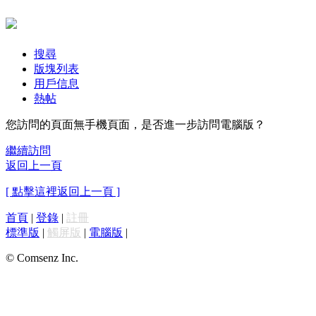
搜尋
版塊列表
用戶信息
熱帖
您訪問的頁面無手機頁面，是否進一步訪問電腦版？
繼續訪問
返回上一頁
[ 點擊這裡返回上一頁 ]
首頁
|
登錄
|
註冊
標準版
|
觸屏版
|
電腦版
|
© Comsenz Inc.