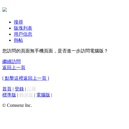
搜尋
版塊列表
用戶信息
熱帖
您訪問的頁面無手機頁面，是否進一步訪問電腦版？
繼續訪問
返回上一頁
[ 點擊這裡返回上一頁 ]
首頁
|
登錄
|
註冊
標準版
|
觸屏版
|
電腦版
|
© Comsenz Inc.