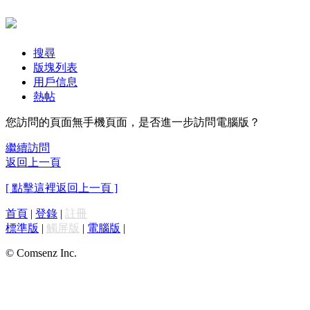
搜尋
版塊列表
用戶信息
熱帖
您訪問的頁面無手機頁面，是否進一步訪問電腦版？
繼續訪問
返回上一頁
[ 點擊這裡返回上一頁 ]
首頁
|
登錄
|
註冊
標準版
|
觸屏版
|
電腦版
|
© Comsenz Inc.