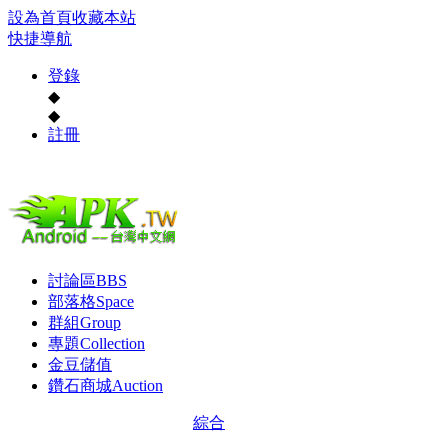
設為首頁
收藏本站
快捷導航
登錄
◆
◆
註冊
討論區
BBS
部落格
Space
群組
Group
專題
Collection
金豆儲值
鑽石商城
Auction
綜合