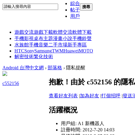
綜合
搜尋
帖子
用戶
遊戲交流
遊戲下載
軟體交流
軟體下載
手機影視
桌布主題
漫畫小說
手機鈴聲
水族館
手機音樂
二手市場
新手專區
HTC
Sony
Samsung
TWM
Huawei
MOTO
解密技術
繁化技術
Android 台灣中文網
›
部落格
›
隱私提醒
抱歉！由於 c552156 
c552156
查看好友列表
|
加為好友
|
打個招呼
|
發送
活躍概況
用戶組:
A1 新機器人
註冊時間: 2012-7-20 14:03