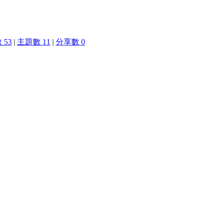
 53
|
主題數 11
|
分享數 0