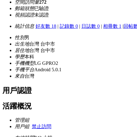
空間訪問量
272
郵箱狀態
已驗證
視頻認證
未認證
統計信息
好友數 18
|
記錄數 0
|
日誌數 0
|
相冊數 1
|
回帖數
性別
男
出生地
台灣 台中市
居住地
台灣 台中市
學歷
本科
手機機型
LG GPRO2
手機平台
Android 5.0.1
來自
台灣
用戶認證
活躍概況
管理組
用戶組
禁止訪問