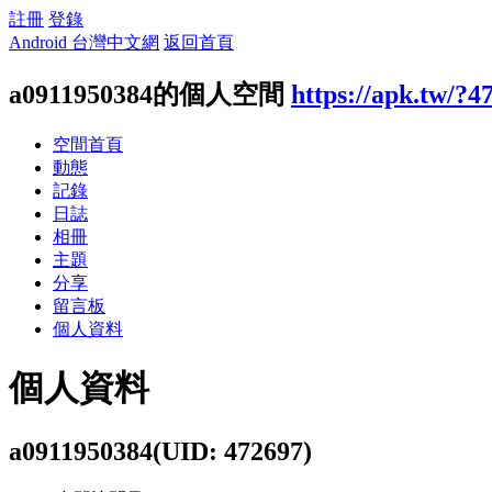
註冊
登錄
Android 台灣中文網
返回首頁
a0911950384的個人空間
https://apk.tw/?4
空間首頁
動態
記錄
日誌
相冊
主題
分享
留言板
個人資料
個人資料
a0911950384
(UID: 472697)