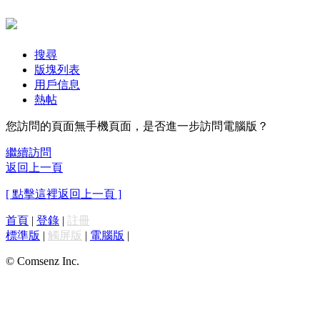
搜尋
版塊列表
用戶信息
熱帖
您訪問的頁面無手機頁面，是否進一步訪問電腦版？
繼續訪問
返回上一頁
[ 點擊這裡返回上一頁 ]
首頁
|
登錄
|
註冊
標準版
|
觸屏版
|
電腦版
|
© Comsenz Inc.