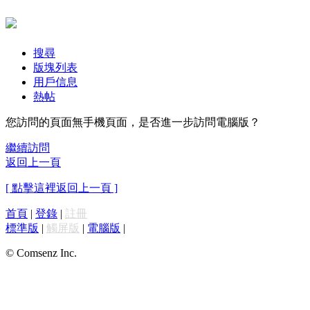
搜尋
版塊列表
用戶信息
熱帖
您訪問的頁面無手機頁面，是否進一步訪問電腦版？
繼續訪問
返回上一頁
[ 點擊這裡返回上一頁 ]
首頁
|
登錄
|
註冊
標準版
|
觸屏版
|
電腦版
|
© Comsenz Inc.