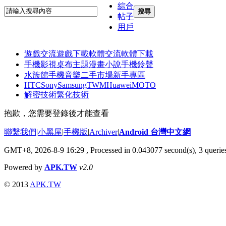
綜合
搜尋
帖子
用戶
遊戲交流
遊戲下載
軟體交流
軟體下載
手機影視
桌布主題
漫畫小說
手機鈴聲
水族館
手機音樂
二手市場
新手專區
HTC
Sony
Samsung
TWM
Huawei
MOTO
解密技術
繁化技術
抱歉，您需要登錄後才能查看
聯繫我們
|
小黑屋
|
手機版
|
Archiver
|
Android 台灣中文網
GMT+8, 2026-8-9 16:29
, Processed in 0.043077 second(s), 3 quer
Powered by
APK.TW
v2.0
© 2013
APK.TW