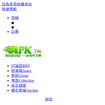
設為首頁
收藏本站
快捷導航
登錄
◆
◆
註冊
討論區
BBS
部落格
Space
群組
Group
專題
Collection
金豆儲值
鑽石商城
Auction
綜合