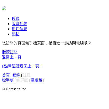
搜尋
版塊列表
用戶信息
熱帖
您訪問的頁面無手機頁面，是否進一步訪問電腦版？
繼續訪問
返回上一頁
[ 點擊這裡返回上一頁 ]
首頁
|
登錄
|
註冊
標準版
|
觸屏版
|
電腦版
|
© Comsenz Inc.