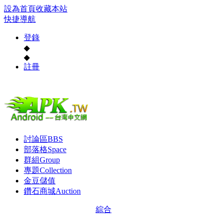
設為首頁
收藏本站
快捷導航
登錄
◆
◆
註冊
討論區
BBS
部落格
Space
群組
Group
專題
Collection
金豆儲值
鑽石商城
Auction
綜合