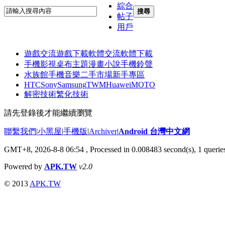
綜合
搜尋
帖子
用戶
遊戲交流
遊戲下載
軟體交流
軟體下載
手機影視
桌布主題
漫畫小說
手機鈴聲
水族館
手機音樂
二手市場
新手專區
HTC
Sony
Samsung
TWM
Huawei
MOTO
解密技術
繁化技術
請先登錄後才能繼續瀏覽
聯繫我們
|
小黑屋
|
手機版
|
Archiver
|
Android 台灣中文網
GMT+8, 2026-8-8 06:54
, Processed in 0.008483 second(s), 1 quer
Powered by
APK.TW
v2.0
© 2013
APK.TW