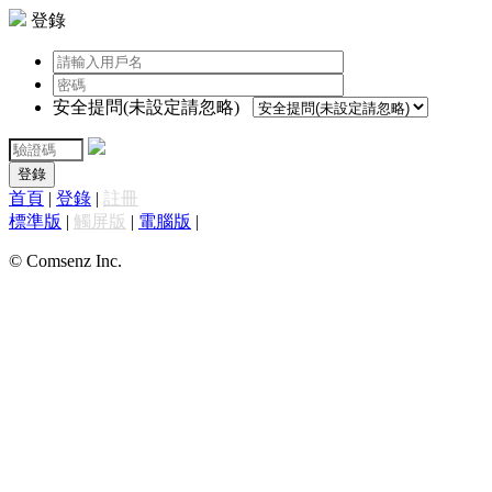
登錄
安全提問(未設定請忽略)
登錄
首頁
|
登錄
|
註冊
標準版
|
觸屏版
|
電腦版
|
© Comsenz Inc.