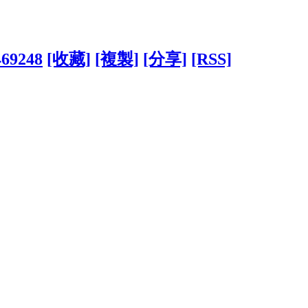
469248
[收藏]
[複製]
[分享]
[RSS]