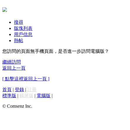
搜尋
版塊列表
用戶信息
熱帖
您訪問的頁面無手機頁面，是否進一步訪問電腦版？
繼續訪問
返回上一頁
[ 點擊這裡返回上一頁 ]
首頁
|
登錄
|
註冊
標準版
|
觸屏版
|
電腦版
|
© Comsenz Inc.