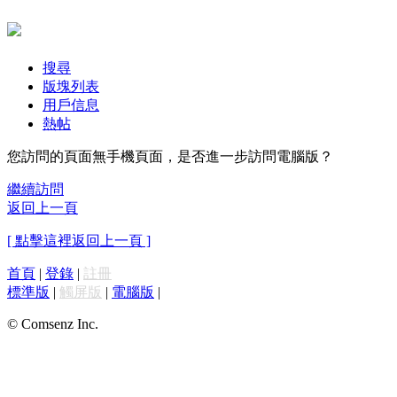
搜尋
版塊列表
用戶信息
熱帖
您訪問的頁面無手機頁面，是否進一步訪問電腦版？
繼續訪問
返回上一頁
[ 點擊這裡返回上一頁 ]
首頁
|
登錄
|
註冊
標準版
|
觸屏版
|
電腦版
|
© Comsenz Inc.