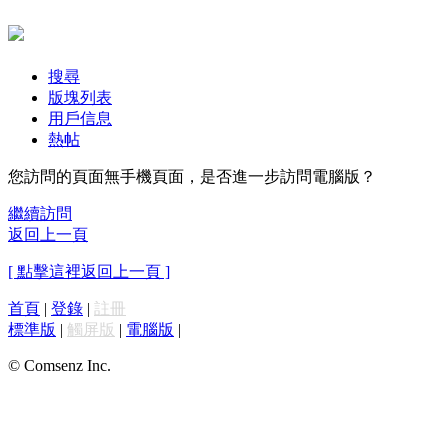
搜尋
版塊列表
用戶信息
熱帖
您訪問的頁面無手機頁面，是否進一步訪問電腦版？
繼續訪問
返回上一頁
[ 點擊這裡返回上一頁 ]
首頁
|
登錄
|
註冊
標準版
|
觸屏版
|
電腦版
|
© Comsenz Inc.