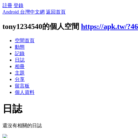
註冊
登錄
Android 台灣中文網
返回首頁
tony1234540的個人空間
https://apk.tw/?4
空間首頁
動態
記錄
日誌
相冊
主題
分享
留言板
個人資料
日誌
還沒有相關的日誌