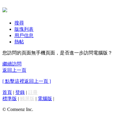
搜尋
版塊列表
用戶信息
熱帖
您訪問的頁面無手機頁面，是否進一步訪問電腦版？
繼續訪問
返回上一頁
[ 點擊這裡返回上一頁 ]
首頁
|
登錄
|
註冊
標準版
|
觸屏版
|
電腦版
|
© Comsenz Inc.