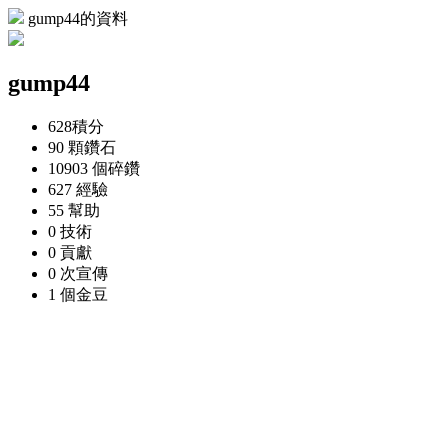
gump44的資料
gump44
628
積分
90 顆
鑽石
10903 個
碎鑽
627
經驗
55
幫助
0
技術
0
貢獻
0 次
宣傳
1 個
金豆