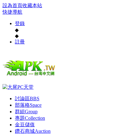
設為首頁
收藏本站
快捷導航
登錄
◆
◆
註冊
討論區
BBS
部落格
Space
群組
Group
專題
Collection
金豆儲值
鑽石商城
Auction