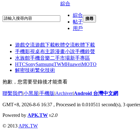
綜合
綜合
搜尋
帖子
用戶
遊戲交流
遊戲下載
軟體交流
軟體下載
手機影視
桌布主題
漫畫小說
手機鈴聲
水族館
手機音樂
二手市場
新手專區
HTC
Sony
Samsung
TWM
Huawei
MOTO
解密技術
繁化技術
抱歉，您需要登錄後才能查看
聯繫我們
|
小黑屋
|
手機版
|
Archiver
|
Android 台灣中文網
GMT+8, 2026-8-6 16:37
, Processed in 0.010511 second(s), 3 quer
Powered by
APK.TW
v2.0
© 2013
APK.TW