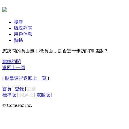
搜尋
版塊列表
用戶信息
熱帖
您訪問的頁面無手機頁面，是否進一步訪問電腦版？
繼續訪問
返回上一頁
[ 點擊這裡返回上一頁 ]
首頁
|
登錄
|
註冊
標準版
|
觸屏版
|
電腦版
|
© Comsenz Inc.