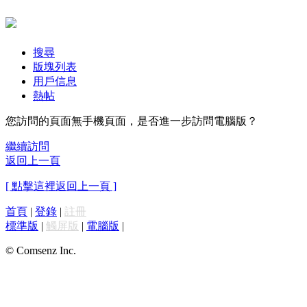
搜尋
版塊列表
用戶信息
熱帖
您訪問的頁面無手機頁面，是否進一步訪問電腦版？
繼續訪問
返回上一頁
[ 點擊這裡返回上一頁 ]
首頁
|
登錄
|
註冊
標準版
|
觸屏版
|
電腦版
|
© Comsenz Inc.