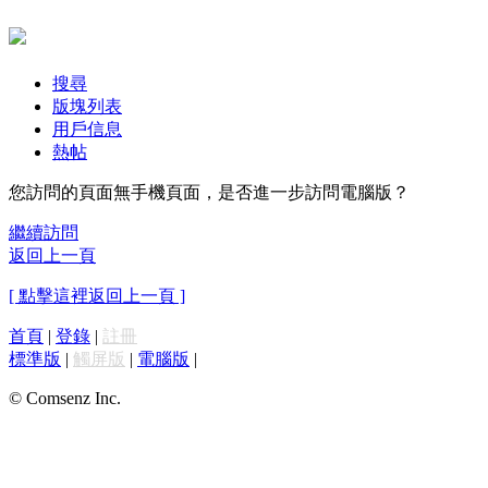
搜尋
版塊列表
用戶信息
熱帖
您訪問的頁面無手機頁面，是否進一步訪問電腦版？
繼續訪問
返回上一頁
[ 點擊這裡返回上一頁 ]
首頁
|
登錄
|
註冊
標準版
|
觸屏版
|
電腦版
|
© Comsenz Inc.