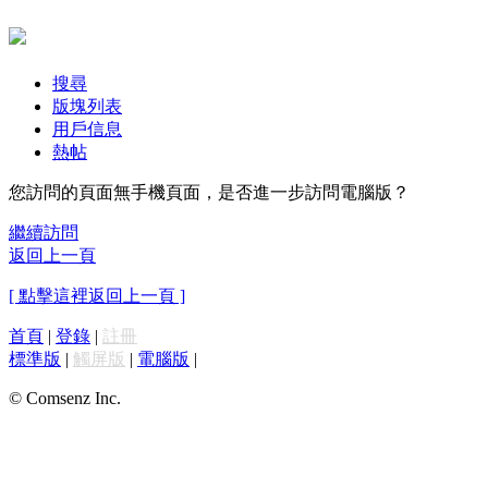
搜尋
版塊列表
用戶信息
熱帖
您訪問的頁面無手機頁面，是否進一步訪問電腦版？
繼續訪問
返回上一頁
[ 點擊這裡返回上一頁 ]
首頁
|
登錄
|
註冊
標準版
|
觸屏版
|
電腦版
|
© Comsenz Inc.