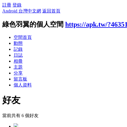
註冊
登錄
Android 台灣中文網
返回首頁
綠色羽翼的個人空間
https://apk.tw/?4635
空間首頁
動態
記錄
日誌
相冊
主題
分享
留言板
個人資料
好友
當前共有
6
個好友