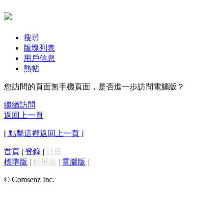
搜尋
版塊列表
用戶信息
熱帖
您訪問的頁面無手機頁面，是否進一步訪問電腦版？
繼續訪問
返回上一頁
[ 點擊這裡返回上一頁 ]
首頁
|
登錄
|
註冊
標準版
|
觸屏版
|
電腦版
|
© Comsenz Inc.