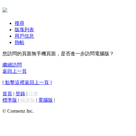
搜尋
版塊列表
用戶信息
熱帖
您訪問的頁面無手機頁面，是否進一步訪問電腦版？
繼續訪問
返回上一頁
[ 點擊這裡返回上一頁 ]
首頁
|
登錄
|
註冊
標準版
|
觸屏版
|
電腦版
|
© Comsenz Inc.