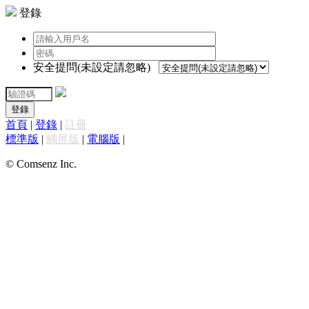
登錄
安全提問(未設定請忽略)
登錄
首頁
|
登錄
|
註冊
標準版
|
觸屏版
|
電腦版
|
© Comsenz Inc.