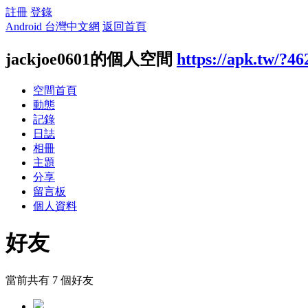
註冊
登錄
Android 台灣中文網
返回首頁
jackjoe0601的個人空間
https://apk.tw/?46
空間首頁
動態
記錄
日誌
相冊
主題
分享
留言板
個人資料
好友
當前共有
7
個好友