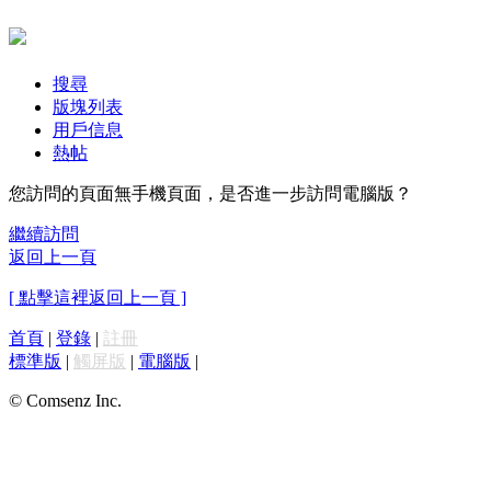
搜尋
版塊列表
用戶信息
熱帖
您訪問的頁面無手機頁面，是否進一步訪問電腦版？
繼續訪問
返回上一頁
[ 點擊這裡返回上一頁 ]
首頁
|
登錄
|
註冊
標準版
|
觸屏版
|
電腦版
|
© Comsenz Inc.