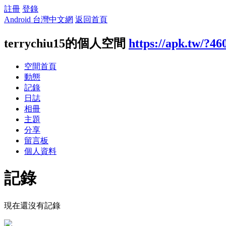
註冊
登錄
Android 台灣中文網
返回首頁
terrychiu15的個人空間
https://apk.tw/?46
空間首頁
動態
記錄
日誌
相冊
主題
分享
留言板
個人資料
記錄
現在還沒有記錄