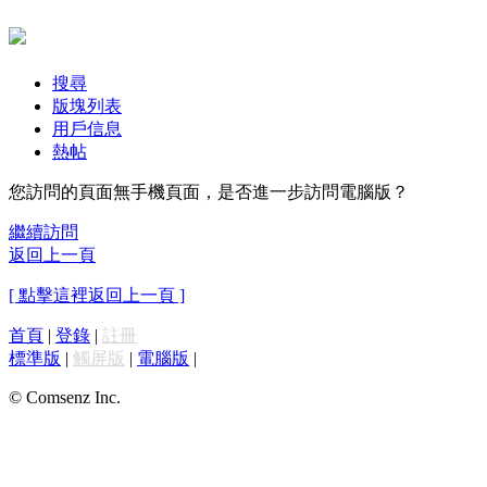
搜尋
版塊列表
用戶信息
熱帖
您訪問的頁面無手機頁面，是否進一步訪問電腦版？
繼續訪問
返回上一頁
[ 點擊這裡返回上一頁 ]
首頁
|
登錄
|
註冊
標準版
|
觸屏版
|
電腦版
|
© Comsenz Inc.