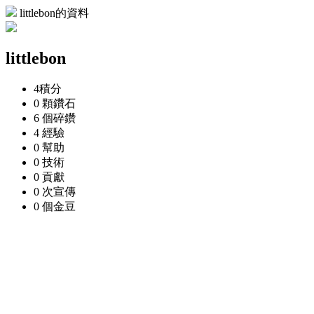
littlebon的資料
littlebon
4
積分
0 顆
鑽石
6 個
碎鑽
4
經驗
0
幫助
0
技術
0
貢獻
0 次
宣傳
0 個
金豆