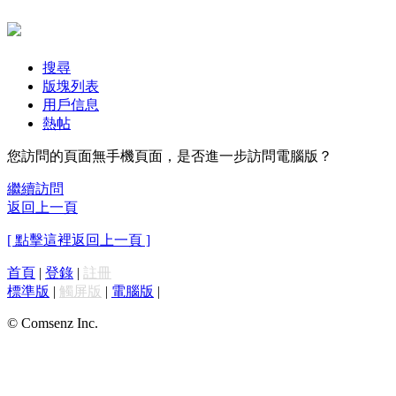
搜尋
版塊列表
用戶信息
熱帖
您訪問的頁面無手機頁面，是否進一步訪問電腦版？
繼續訪問
返回上一頁
[ 點擊這裡返回上一頁 ]
首頁
|
登錄
|
註冊
標準版
|
觸屏版
|
電腦版
|
© Comsenz Inc.