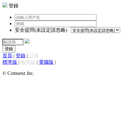
登錄
安全提問(未設定請忽略)
登錄
首頁
|
登錄
|
註冊
標準版
|
觸屏版
|
電腦版
|
© Comsenz Inc.