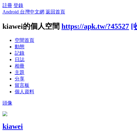
註冊
登錄
Android 台灣中文網
返回首頁
kiawei的個人空間
https://apk.tw/?45527
[
空間首頁
動態
記錄
日誌
相冊
主題
分享
留言板
個人資料
頭像
kiawei