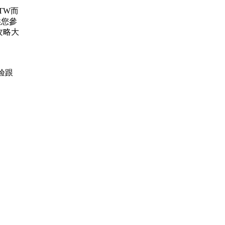
.TW而
供您參
攻略大
经验跟