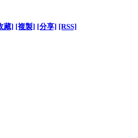
收藏]
[複製]
[分享]
[RSS]