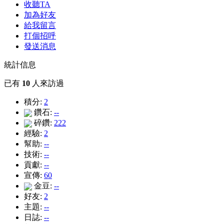
收聽TA
加為好友
給我留言
打個招呼
發送消息
統計信息
已有
10
人來訪過
積分:
2
鑽石:
--
碎鑽:
222
經驗:
2
幫助:
--
技術:
--
貢獻:
--
宣傳:
60
金豆:
--
好友:
2
主題:
--
日誌:
--