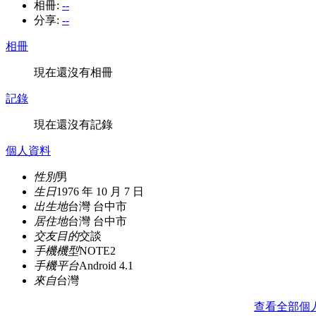
相冊:
--
分享:
--
相冊
現在還沒有相冊
記錄
現在還沒有記錄
個人資料
性別
男
生日
1976 年 10 月 7 日
出生地
台灣 台中市
居住地
台灣 台中市
交友目的
交談
手機機型
NOTE2
手機平台
Android 4.1
來自
台灣
查看全部個