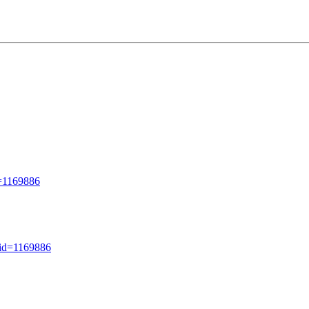
=1169886
uid=1169886