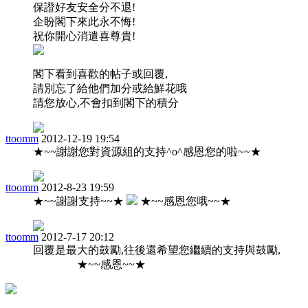
保證好友安全分不退!
企盼閣下來此永不悔!
祝你開心消遣喜尊貴!
閣下看到喜歡的帖子或回覆,
請別忘了給他們加分或給鮮花哦
請您放心,不會扣到閣下的積分
ttoomm
2012-12-19 19:54
★~~謝謝您對資源組的支持^o^感恩您的啦~~★
ttoomm
2012-8-23 19:59
★~~謝謝支持~~★
★~~感恩您哦~~★
ttoomm
2012-7-17 20:12
回覆是最大的鼓勵,往後還希望您繼續的支持與鼓勵,
★~~感恩~~★