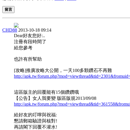
留言
CHD88
2013-10-18 09:14
Dear好友您好:..
注冊有段時間了
給您參考
也許有所幫助
[攻略]推廣攻略大公開，一天100多顆鑽石不再難
http://apk.tw/forum.php?mod=viewthread&tid=2301&fromuid
這區版主的回覆能有15個鑽鑽哦
【公告】女人我要變 版區版規2013/09/08
http://apk.tw/forum.php?mod=viewthread&tid=361558&from
給好友的叮嚀與祝福:
懇請郵箱驗證與核對!
再請閣下回覆不灌水!