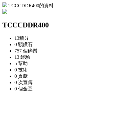
TCCCDDR400的資料
TCCCDDR400
13
積分
0 顆
鑽石
757 個
碎鑽
13
經驗
5
幫助
0
技術
0
貢獻
0 次
宣傳
0 個
金豆